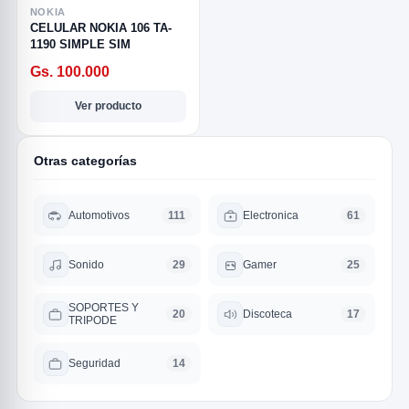
NOKIA
CELULAR NOKIA 106 TA-
1190 SIMPLE SIM
Gs. 100.000
Ver producto
Otras categorías
Automotivos
Electronica
111
61
R
Sonido
Gamer
29
25
SOPORTES Y
Discoteca
20
17
TRIPODE
Seguridad
14
SICAL