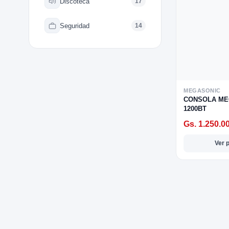
Discoteca
17
omesticos
Seguridad
14
ica
ideos
XPLORAR
K
TE
LORAR
MEGASONIC
CONSOLA ME
 EXPLORAR
1200BT
 VENTAS
entas
Gs. 1.250.0
Ver 
AVADORA
ica
MENTO MUSICAL
entos