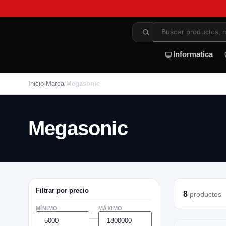
Informatica
Inicio
/
Marca
/
Megasonic
Megasonic
Filtrar por precio
8
productos
MÍNIMO
MÁXIMO
—