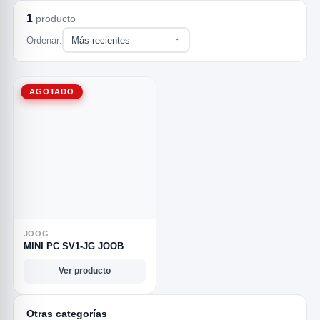
1
producto
Ordenar:
AGOTADO
rias
rias
rias
orias
egorias
as categorias
as
s
UMENTO MUSICAL
JOOG
RES
RES
RES
RIAS
ULARES
AS POPULARES
MINI PC SV1-JG JOOB
os
d
Ver producto
/TWEETER
A
Otras categorías