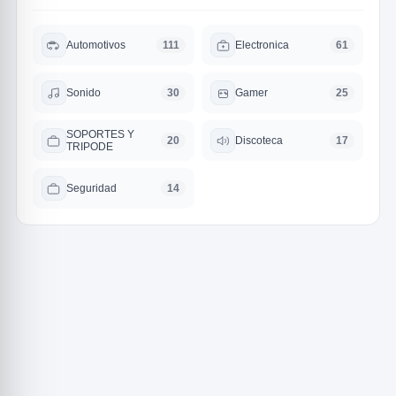
Automotivos
Electronica
111
61
Sonido
Gamer
30
25
SOPORTES Y
Discoteca
20
17
TRIPODE
Seguridad
14
R
SICAL