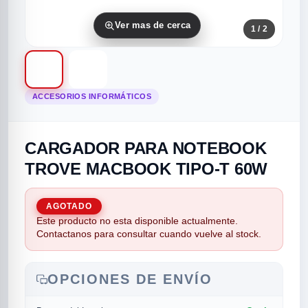
Ver mas de cerca
1
/ 2
ACCESORIOS INFORMÁTICOS
CARGADOR PARA NOTEBOOK
rias
rias
rias
orias
egorias
as categorias
TROVE MACBOOK TIPO-T 60W
as
s
UMENTO MUSICAL
AGOTADO
Este producto no esta disponible actualmente.
RES
RES
RES
RIAS
ULARES
AS POPULARES
Contactanos para consultar cuando vuelve al stock.
os
d
OPCIONES DE ENVÍO
/TWEETER
A